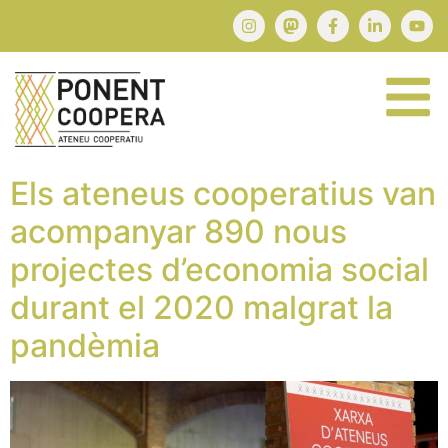
Els ateneus cooperatius van
acompanyar 890 nous
projectes d’economia social
durant el 2020 malgrat la
pandèmia