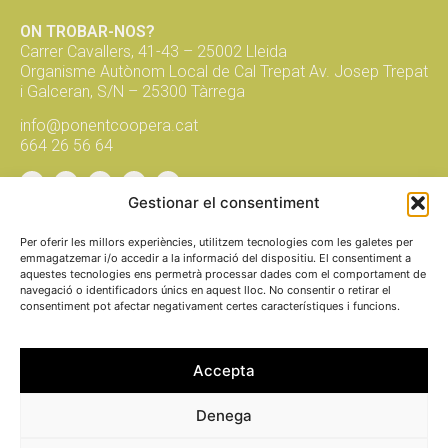
ON TROBAR-NOS?
Carrer Cavallers, 41-43 – 25002 Lleida
Organisme Autònom Local de Cal Trepat Av. Josep Trepat
i Galceran, S/N – 25300 Tàrrega
info@ponentcoopera.cat
664 26 56 64
Gestionar el consentiment
Suma't a la xarxa, subscriu-te al
butlletí!
Per oferir les millors experiències, utilitzem tecnologies com les galetes per
emmagatzemar i/o accedir a la informació del dispositiu. El consentiment a
aquestes tecnologies ens permetrà processar dades com el comportament de
navegació o identificadors únics en aquest lloc. No consentir o retirar el
envia
consentiment pot afectar negativament certes característiques i funcions.
fem
xarxa
per una
economia
social i solidària
Accepta
PROMOU I
Denega
Avís legal
FINANÇA
Política de pri