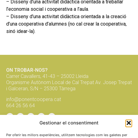
– Disseny d’una activitat didàctica orientada a treballar
l’economia social i cooperativa a l’aula.
– Disseny d’una activitat didàctica orientada a la creació
d’una cooperativa d’alumnes (no cal crear la cooperativa,
sinó idear-la).
ON TROBAR-NOS?
Carrer Cavallers, 41-43 – 25002 Lleida
Organisme Autònom Local de Cal Trepat Av. Josep Trepat
i Galceran, S/N – 25300 Tàrrega
info@ponentcoopera.cat
664 26 56 64
Gestionar el consentiment
Suma't a la xarxa, subscriu-te al
butlletí!
Per oferir les millors experiències, utilitzem tecnologies com les galetes per