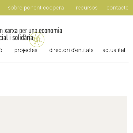
sobre ponent coopera
recursos
contacte
ó
projectes
directori d’entitats
actualitat