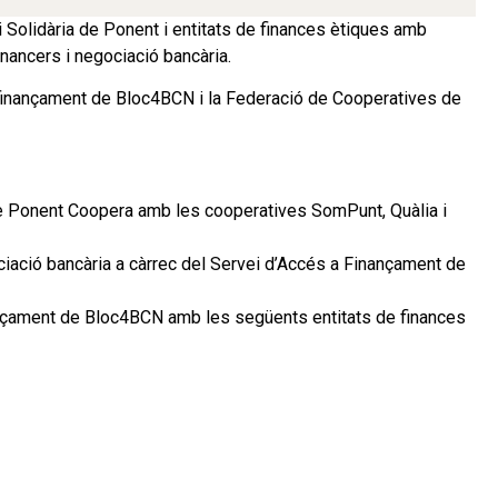
i Solidària de Ponent i entitats de finances ètiques amb
financers i negociació bancària.
 finançament de Bloc4BCN i la Federació de Cooperatives de
de Ponent Coopera amb les cooperatives SomPunt, Quàlia i
ciació bancària a càrrec del Servei d’Accés a Finançament de
ançament de Bloc4BCN amb les següents entitats de finances