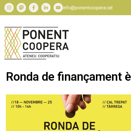
info@ponentcoopera.cat
Ronda de finançament èt