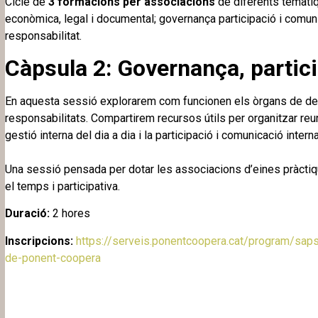
Cicle de
3 formacions per associacions
de diferents temàti
econòmica, legal i documental; governança participació i comuni
responsabilitat.
Càpsula 2: Governança, partic
En aquesta sessió explorarem com funcionen els òrgans de deci
responsabilitats. Compartirem recursos útils per organitzar reun
gestió interna del dia a dia i la participació i comunicació interna
Una sessió pensada per dotar les associacions d’eines pràctiqu
el temps i participativa.
Duració:
2 hores
Inscripcions:
https://serveis.ponentcoopera.cat/program/saps
de-ponent-coopera