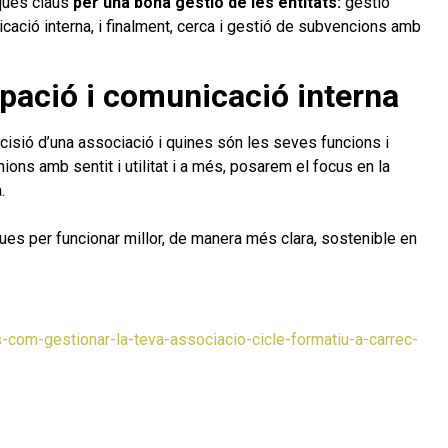
ques claus
per una bona gestió de les entitats:
gestió
cació interna, i finalment, cerca i gestió de subvencions amb
ipació i comunicació interna
sió d’una associació i quines són les seves funcions i
ions amb sentit i utilitat i a més, posarem el focus en la
.
es per funcionar millor, de manera més clara, sostenible en
-com-gestionar-la-teva-associacio-cicle-formatiu-a-carrec-