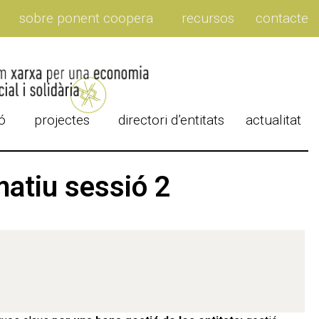
sobre ponent coopera
recursos
contacte
ó
projectes
directori d’entitats
actualitat
matiu sessió 2