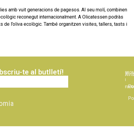
mílies amb vuit generacions de pagesos. Al seu molí, combinen
i ecològic reconegut internacionalment. A Olicatessen podràs
s de l’oliva ecològic. També organitzen visites, tallers, tasts i
scriu-te al butlletí!
PRO
Avís
I
Pol
FINA
Po
omia