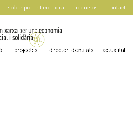
sobre ponent coopera
recursos
contacte
ó
projectes
directori d’entitats
actualitat