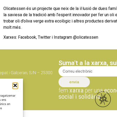
Olicatessen és un projecte que neix de la il·lusió de dues fa
la saviesa de la tradició amb l’esperit innovador per fer un ol
trobar oli d’oliva verge extra ecològic i altres productes derivat
molt més.
Xarxes: Facebook, Twitter i Instagram @olicatessen
Suma't a la xarxa, sub
epat i Galceran, S/N – 25300
envia
fem
xarxa
per una
econ
social i solidària
emmagatzemar
s ens
únics en
es