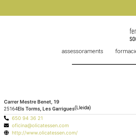
assessoraments
formaci
Carrer Mestre Benet, 19
(Lleida)
25164
Els Torms, Les Garrigues
650 94 36 21
oficina@olicatessen.com
http://www.olicatessen.com/