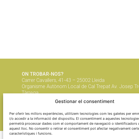
ON TROBAR-NOS?
Carrer Cavallers, 41-43 – 25002 Lleida
Organisme Autònom Local de Cal Trepat Av. Josep Tr
Tàrrega
Gestionar el consentiment
info@ponentcoopera.cat
664 26 56 64
Per oferir les millors experiències, utilitzem tecnologies com les galetes per 
i/o accedir a la informació del dispositiu. El consentiment a aquestes tecnologie
permetrà processar dades com el comportament de navegació o identificadors 
aquest lloc. No consentir o retirar el consentiment pot afectar negativament cert
característiques i funcions.