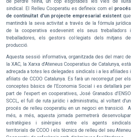
de perdre feina, un cop esgotades les vies de lluita
sindical. El Relleu Cooperatiu es defineix com el
procés
de continuïtat d’un projecte empresarial existent
que
mantindrà la seva activitat a través de la fórmula jurídica
de la cooperativa esdevenint els seus treballadors i
treballadores, els gestors col·legiats dels mitjans de
producció.
Aquesta sessió informativa, organitzada des del marc de
la XAC, la Xarxa d’Ateneus Cooperatius de Catalunya, està
adreçada a totes les delegades sindicals i a les afiliades i
afiliats de CCOO Catalunya. Es farà un recorregut per els
conceptes bàsics de l’Economia Social i es detallarà per
part de l’expert en cooperatives, José Granados d’ENSO
SCCL, el full de ruta jurídic i administratiu, al voltant d’un
procés de relleu cooperatiu en un negoci en transició. A
més, a més, aquesta jornada permetrerà desenvolupar
estratègies i sinèrgies entre els agents sindicals
territorials de CCOO i els tècnics de relleu del seu Ateneu