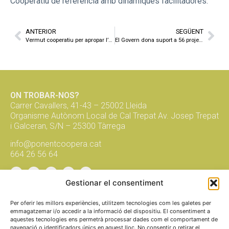
Cooperatiu de referència amb dinàmiques facilitadores.
ANTERIOR
SEGÜENT
Vermut cooperatiu per apropar l’Economia Social i Solidària als joves de l’Urgell
El Govern dona suport a 56 projectes singulars d’intercooperació i reactivació econòmica post COVID 19
ON TROBAR-NOS?
Carrer Cavallers, 41-43 – 25002 Lleida
Organisme Autònom Local de Cal Trepat Av. Josep Trepat
i Galceran, S/N – 25300 Tàrrega
info@ponentcoopera.cat
664 26 56 64
Gestionar el consentiment
Suma't a la xarxa, subscriu-te al
butlletí!
Per oferir les millors experiències, utilitzem tecnologies com les galetes per
emmagatzemar i/o accedir a la informació del dispositiu. El consentiment a
aquestes tecnologies ens permetrà processar dades com el comportament de
navegació o identificadors únics en aquest lloc. No consentir o retirar el