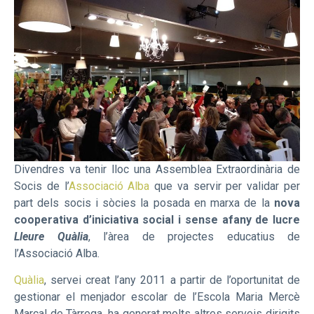
Divendres va tenir lloc una Assemblea Extraordinària de
Socis de l’
Associació Alba
que va servir per validar per
part dels socis i sòcies la posada en marxa de la
nova
cooperativa d’iniciativa social i sense afany de lucre
Lleure Quàlia
, l’àrea de projectes educatius de
l’Associació Alba.
Quàlia
, servei creat l’any 2011 a partir de l’oportunitat de
gestionar el menjador escolar de l’Escola Maria Mercè
Marçal de Tàrrega, ha generat molts altres serveis dirigits