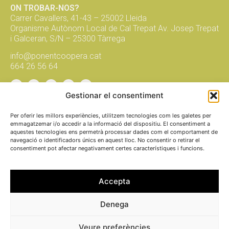
ON TROBAR-NOS?
Carrer Cavallers, 41-43 – 25002 Lleida
Organisme Autònom Local de Cal Trepat Av. Josep Trepat
i Galceran, S/N – 25300 Tàrrega
info@ponentcoopera.cat
664 26 56 64
Gestionar el consentiment
Suma't a la xarxa, subscriu-te al
butlletí!
Per oferir les millors experiències, utilitzem tecnologies com les galetes per
emmagatzemar i/o accedir a la informació del dispositiu. El consentiment a
aquestes tecnologies ens permetrà processar dades com el comportament de
navegació o identificadors únics en aquest lloc. No consentir o retirar el
envia
consentiment pot afectar negativament certes característiques i funcions.
fem
xarxa
per una
economia
social i solidària
Accepta
PROMOU I
Denega
Avís legal
FINANÇA
Política de pri
Veure preferències