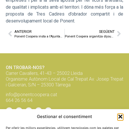
empreses i per a la seva aposta per fer licors artesans,
de qualitat i implicats amb el territori. I dóna més força a la
proposta de Tres Cadires d’obrador compartit i de
desenvolupament local de Ponent.
ANTERIOR
SEGÜENT
Ponent Coopera insta a l’Ajuntament de Lleida a adherir-se a la Xarxa de Municipis per l’Economia Social i Solidària
Ponent Coopera organitza dijous una xerrada sobre relleu cooperatiu amb el sindicat LAB del País Basc
ON TROBAR-NOS?
Carrer Cavallers, 41-43 – 25002 Lleida
Organisme Autònom Local de Cal Trepat Av. Josep Trepat
i Galceran, S/N – 25300 Tàrrega
info@ponentcoopera.cat
664 26 56 64
Gestionar el consentiment
Suma't a la xarxa, subscriu-te al
butlletí!
Per oferir les millors experiències, utilitzem tecnologies com les galetes per