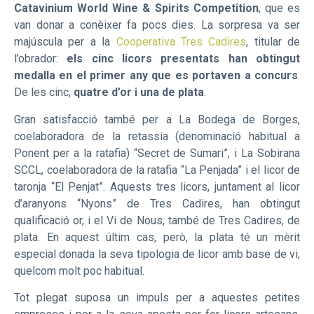
Catavinium World Wine & Spirits Competition
, que es
van donar a conèixer fa pocs dies. La sorpresa va ser
majúscula per a la
Cooperativa Tres Cadires
, titular de
l’obrador:
els cinc licors presentats han obtingut
medalla en el primer any que es portaven a concurs
.
De les cinc,
quatre d’or i una de plata
.
Gran satisfacció també per a La Bodega de Borges,
coelaboradora de la retassia (denominació habitual a
Ponent per a la ratafia) “Secret de Sumari”, i La Sobirana
SCCL, coelaboradora de la ratafia “La Penjada” i el licor de
taronja “El Penjat”. Aquests tres licors, juntament al licor
d’aranyons “Nyons” de Tres Cadires, han obtingut
qualificació or, i el Vi de Nous, també de Tres Cadires, de
plata. En aquest últim cas, però, la plata té un mèrit
especial donada la seva tipologia de licor amb base de vi,
quelcom molt poc habitual.
Tot plegat suposa un impuls per a aquestes petites