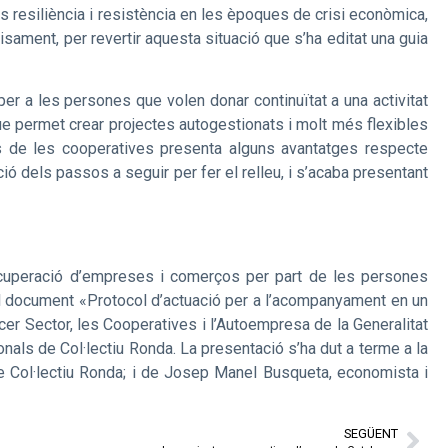
resiliència i resistència en les èpoques de crisi econòmica,
sament, per revertir aquesta situació que s’ha editat una guia
per a les persones que volen donar continuïtat a una activitat
que permet crear projectes autogestionats i molt més flexibles
cas de les cooperatives presenta alguns avantatges respecte
 dels passos a seguir per fer el relleu, i s’acaba presentant
recuperació d’empreses i comerços per part de les persones
del document «Protocol d’actuació per a l’acompanyament en un
er Sector, les Cooperatives i l’Autoempresa de la Generalitat
nals de Col·lectiu Ronda. La presentació s’ha dut a terme a la
e Col·lectiu Ronda; i de Josep Manel Busqueta, economista i
SEGÜENT