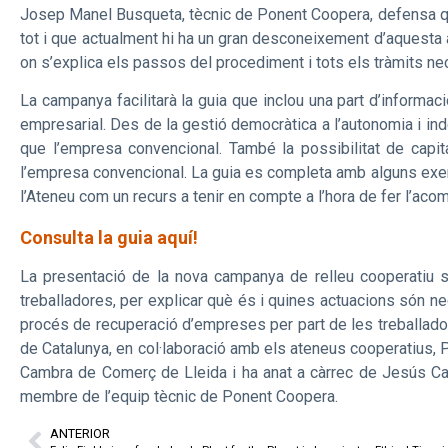
Josep Manel Busqueta, tècnic de Ponent Coopera, defensa que
tot i que actualment hi ha un gran desconeixement d’aquesta a
on s’explica els passos del procediment i tots els tràmits ne
La campanya facilitarà la guia que inclou una part d’informac
empresarial. Des de la gestió democràtica a l’autonomia i ind
que l’empresa convencional. També la possibilitat de capit
l’empresa convencional. La guia es completa amb alguns exemp
l’Ateneu com un recurs a tenir en compte a l’hora de fer l’a
Consulta la guia aquí!
La presentació de la nova campanya de relleu cooperatiu s
treballadores, per explicar què és i quines actuacions són n
procés de recuperació d’empreses per part de les treballador
de Catalunya, en col·laboració amb els ateneus cooperatius, P
Cambra de Comerç de Lleida i ha anat a càrrec de Jesús Car
membre de l’equip tècnic de Ponent Coopera.
ANTERIOR