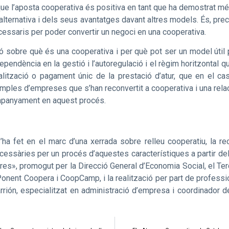
 l’aposta cooperativa és positiva en tant que ha demostrat més 
lternativa i dels seus avantatges davant altres models. És, preci
cessaris per poder convertir un negoci en una cooperativa.
ió sobre què és una cooperativa i per què pot ser un model útil 
ependència en la gestió i l’autoregulació i el règim horitzontal 
alització o pagament únic de la prestació d’atur, que en el 
les d’empreses que s’han reconvertit a cooperativa i una relació
companyament en aquest procés.
’ha fet en el marc d’una xerrada sobre relleu cooperatiu, la 
ecessàries per un procés d’aquestes característiques a partir 
es», promogut per la Direcció General d’Economia Social, el Terc
onent Coopera i CoopCamp, i la realització per part de professio
rión, especialitzat en administració d’empresa i coordinador d