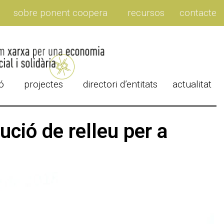
sobre ponent coopera
recursos
contacte
ó
projectes
directori d’entitats
actualitat
ció de relleu per a