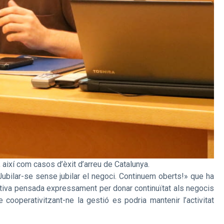
 així com casos d’èxit d’arreu de Catalunya.
ubilar-se sense jubilar el negoci. Continuem oberts!» que ha
iativa pensada expressament per donar continuïtat als negocis
cooperativitzant-ne la gestió es podria mantenir l’activitat