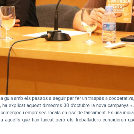
a guia amb els passos a seguir per fer un traspàs a cooperativa,
, ha explicat aquest dimecres 30 d’octubre la nova campanya «J
a comerços i empreses locals en risc de tancament. És una inic
a aquells que han tancat però els treballadors consideren que 