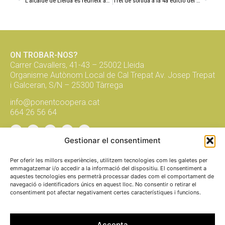
L’alcalde de Lleida es reuneix amb l’entitat Ponent Coopera
Tret de sortida a la 4a edició del programa FEMCOOP!
ON TROBAR-NOS?
Carrer Cavallers, 41-43 – 25002 Lleida
Organisme Autònom Local de Cal Trepat Av. Josep Trepat
i Galceran, S/N – 25300 Tàrrega
info@ponentcoopera.cat
664 26 56 64
Gestionar el consentiment
Suma't a la xarxa, subscriu-te al
butlletí!
Per oferir les millors experiències, utilitzem tecnologies com les galetes per
emmagatzemar i/o accedir a la informació del dispositiu. El consentiment a
aquestes tecnologies ens permetrà processar dades com el comportament de
navegació o identificadors únics en aquest lloc. No consentir o retirar el
envia
consentiment pot afectar negativament certes característiques i funcions.
fem
xarxa
per una
economia
social i solidària
Accepta