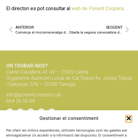
El directori es pot consultar al
web de Ponent Coopera
.
ANTERIOR
SEGÜENT
Comença el micromecenatge dels cinc projectes cooperatius guanyadors del Matchfunding de Reeixim L’OESST
Oberta la segona convocatòria del Tiquet Rural per impulsar l’activitat econòmica a les zones rurals
ON TROBAR-NOS?
Carrer Cavallers, 41-43 – 25002 Lleida
Organisme Autònom Local de Cal Trepat Av. Josep Trepat
i Galceran, S/N – 25300 Tàrrega
info@ponentcoopera.cat
664 26 56 64
Gestionar el consentiment
Suma't a la xarxa, subscriu-te al
butlletí!
Per oferir les millors experiències, utilitzem tecnologies com les galetes per
emmagatzemar i/o accedir a la informació del dispositiu. El consentiment a