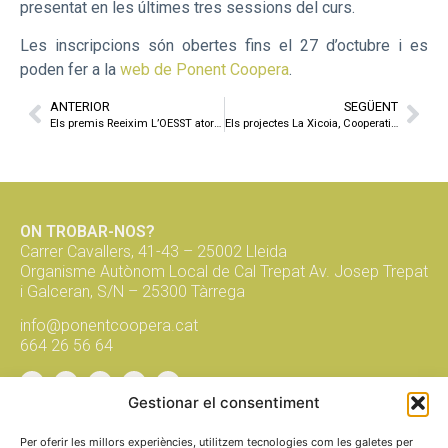
presentat en les últimes tres sessions del curs.
Les inscripcions són obertes fins el 27 d’octubre i es
poden fer a la
web de Ponent Coopera
.
ANTERIOR
SEGÜENT
Els premis Reeixim L’OESST atorgaran fins a 14.000 euros per a nous projectes cooperatius
Els projectes La Xicoia, Cooperativa Pagesa Ecològica i MonGaia Cooperativa Biocosmètica guanyen els Premis Reeixim L’OESST 2023
ON TROBAR-NOS?
Carrer Cavallers, 41-43 – 25002 Lleida
Organisme Autònom Local de Cal Trepat Av. Josep Trepat
i Galceran, S/N – 25300 Tàrrega
info@ponentcoopera.cat
664 26 56 64
Suma't a la xarxa, subscriu-te al
Gestionar el consentiment
butlletí!
Per oferir les millors experiències, utilitzem tecnologies com les galetes per