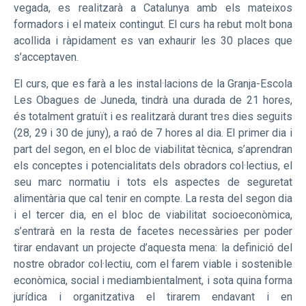
vegada, es realitzarà a Catalunya amb els mateixos
formadors i el mateix contingut. El curs ha rebut molt bona
acollida i ràpidament es van exhaurir les 30 places que
s’acceptaven.
El curs, que es farà a les instal·lacions de la Granja-Escola
Les Obagues de Juneda, tindrà una durada de 21 hores,
és totalment gratuït i es realitzarà durant tres dies seguits
(28, 29 i 30 de juny), a raó de 7 hores al dia. El primer dia i
part del segon, en el bloc de viabilitat tècnica, s’aprendran
els conceptes i potencialitats dels obradors col·lectius, el
seu marc normatiu i tots els aspectes de seguretat
alimentària que cal tenir en compte. La resta del segon dia
i el tercer dia, en el bloc de viabilitat socioeconòmica,
s’entrarà en la resta de facetes necessàries per poder
tirar endavant un projecte d’aquesta mena: la definició del
nostre obrador col·lectiu, com el farem viable i sostenible
econòmica, social i mediambientalment, i sota quina forma
jurídica i organitzativa el tirarem endavant i en