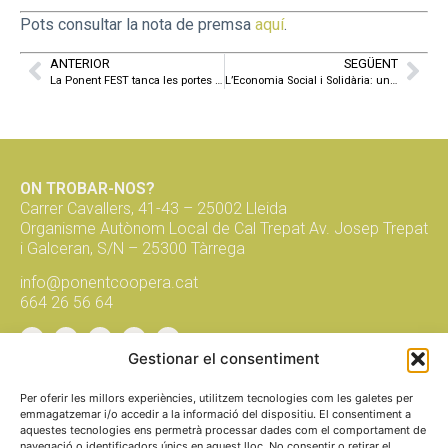
Pots consultar la nota de premsa
aquí
.
ANTERIOR
SEGÜENT
La Ponent FEST tanca les portes de la primera edició amb èxit de participació
L’Economia Social i Solidària: una mirada estratègica des del municipalisme
ON TROBAR-NOS?
Carrer Cavallers, 41-43 – 25002 Lleida
Organisme Autònom Local de Cal Trepat Av. Josep Trepat
i Galceran, S/N – 25300 Tàrrega
info@ponentcoopera.cat
664 26 56 64
Gestionar el consentiment
Suma't a la xarxa, subscriu-te al
butlletí!
Per oferir les millors experiències, utilitzem tecnologies com les galetes per
emmagatzemar i/o accedir a la informació del dispositiu. El consentiment a
aquestes tecnologies ens permetrà processar dades com el comportament de
navegació o identificadors únics en aquest lloc. No consentir o retirar el