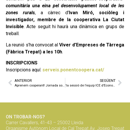
comunitària una eina pel desenvolupament local de les
zones rurals
, a càrrec d’
Ivan Miró, sociòleg i
investigador, membre de la cooperativa La Ciutat
Invisible
. Acte seguit hi haurà una dinàmica en grups de
treball.
La reunió s’ha convocat al
Viver d’Empreses de Tàrrega
(Fàbrica Trepat) a les 10h
.
INSCRIPCIONS
Inscripcions aquí:
serveis.ponentcoopera.cat/
ANTERIOR
SEGÜENT
Aprenem cooperant! Jornada sobre les cooperatives d’alumnes
1a sessió de l’equip ICE d’Economia Social i Solidària
ON TROBAR-NOS?
Carrer Cavallers, 41-43 – 25002 Lleida
Organisme Autònom Local de Cal Trepat Av. Josep Trepat