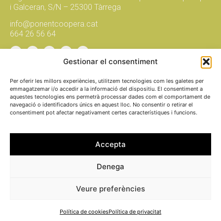
i Galceran, S/N – 25300 Tàrrega
info@ponentcoopera.cat
664 26 56 64
Gestionar el consentiment
Suma't a la xarxa, subscriu-te al
butlletí!
Per oferir les millors experiències, utilitzem tecnologies com les galetes per
emmagatzemar i/o accedir a la informació del dispositiu. El consentiment a
aquestes tecnologies ens permetrà processar dades com el comportament de
navegació o identificadors únics en aquest lloc. No consentir o retirar el
envia
consentiment pot afectar negativament certes característiques i funcions.
fem
xarxa
per una
economia
social i solidària
Accepta
PROMOU I
Denega
Avís legal
FINANÇA
Política de pri
Veure preferències
Política de co
Política de cookies
Política de privacitat