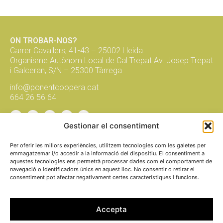
ON TROBAR-NOS?
Carrer Cavallers, 41-43 – 25002 Lleida
Organisme Autònom Local de Cal Trepat Av. Josep Trepat
i Galceran, S/N – 25300 Tàrrega
info@ponentcoopera.cat
664 26 56 64
Gestionar el consentiment
Suma't a la xarxa, subscriu-te al
butlletí!
Per oferir les millors experiències, utilitzem tecnologies com les galetes per
emmagatzemar i/o accedir a la informació del dispositiu. El consentiment a
aquestes tecnologies ens permetrà processar dades com el comportament de
navegació o identificadors únics en aquest lloc. No consentir o retirar el
envia
consentiment pot afectar negativament certes característiques i funcions.
fem
xarxa
per una
economia
social i solidària
Accepta
PROMOU I