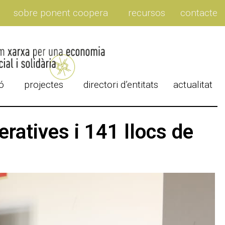
sobre ponent coopera
recursos
contacte
ó
projectes
directori d’entitats
actualitat
ratives i 141 llocs de