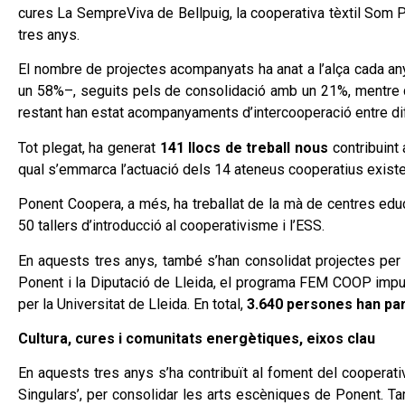
cures La SempreViva de Bellpuig, la cooperativa tèxtil Som P
tres anys.
El nombre de projectes acompanyats ha anat a l’alça cada any
un 58%–, seguits pels de consolidació amb un 21%, mentre q
restant han estat acompanyaments d’intercooperació entre dif
Tot plegat, ha generat
141 llocs de treball nous
contribuint 
qual s’emmarca l’actuació dels 14 ateneus cooperatius existe
Ponent Coopera, a més, ha treballat de la mà de centres educa
50 tallers d’introducció al cooperativisme i l’ESS.
En aquests tres anys, també s’han consolidat projectes pe
Ponent i la Diputació de Lleida, el programa FEM COOP impuls
per la Universitat de Lleida. En total,
3.640 persones han part
Cultura, cures i comunitats energètiques, eixos clau
En aquests tres anys s’ha contribuït al foment del cooperat
Singulars’, per consolidar les arts escèniques de Ponent. Tam