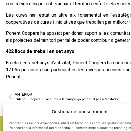
com a eina clau per cohesionar el territori i enfortir els vincle
Les cures han estat un altre eix fonamental en l’estratè
cooperatives de cures i iniciatives que treballen per millorar
Ponent Coopera ha apostat per donar suport a les comunitats
als projectes del territori per tal de poder contribuir a gener
422 llocs de treball en set anys
En els seus set anys d’activitat, Ponent Coopera ha contribuï
12.055 persones han participat en les diverses accions i act
Ponent.
ANTERIOR
L’Ateneu Cooperatiu se suma a la campanya per fer el pas a Mastodon
Gestionar el consentiment
Per oferir les millors experiències, utilitzem tecnologies com les galetes per 
i/o accedir a la informació del dispositiu. El consentiment a aquestes tecnologie
ON TROBAR-NOS?