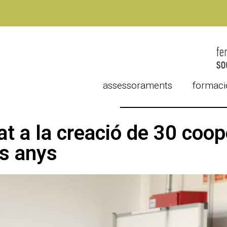
assessoraments
formaci
 a la creació de 30 coope
es anys