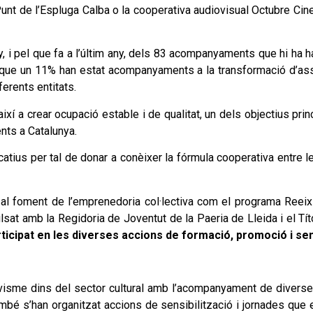
unt de l’Espluga Calba o la cooperativa audiovisual Octubre Ci
, i pel que fa a l’últim any, dels 83 acompanyaments que hi ha 
ue un 11% han estat acompanyaments a la transformació d’assoc
erents entitats.
així a crear ocupació estable i de qualitat, un dels objectius pr
nts a Catalunya.
tius per tal de donar a conèixer la fórmula cooperativa entre le
r al foment de l’emprenedoria col·lectiva com el programa Ree
at amb la Regidoria de Joventut de la Paeria de Lleida i el Tít
icipat en les diverses accions de formació, promoció i sens
ivisme dins del sector cultural amb l’acompanyament de diverse
bé s’han organitzat accions de sensibilització i jornades que e