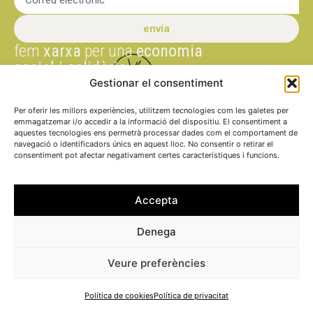
envia
fem
xarxa
per una
economia
social i solidària
Gestionar el consentiment
PROMOU I
Avís legal
FINANÇA
Per oferir les millors experiències, utilitzem tecnologies com les galetes per
emmagatzemar i/o accedir a la informació del dispositiu. El consentiment a
Política de pri
aquestes tecnologies ens permetrà processar dades com el comportament de
navegació o identificadors únics en aquest lloc. No consentir o retirar el
Política de co
consentiment pot afectar negativament certes característiques i funcions.
Accepta
Denega
Veure preferències
Política de cookies
Política de privacitat