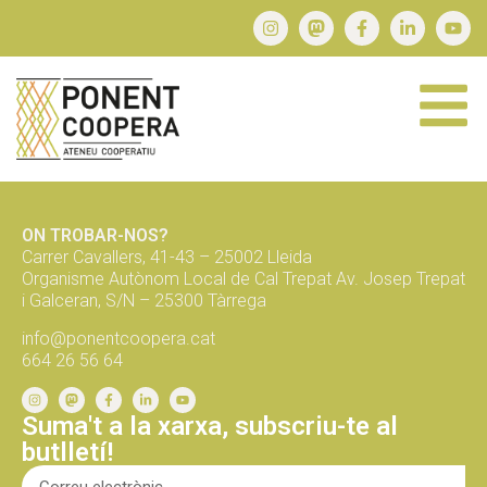
ON TROBAR-NOS?
Carrer Cavallers, 41-43 – 25002 Lleida
Organisme Autònom Local de Cal Trepat Av. Josep Trepat
i Galceran, S/N – 25300 Tàrrega
info@ponentcoopera.cat
664 26 56 64
Suma't a la xarxa, subscriu-te al
butlletí!