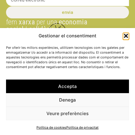
envia
fem
xarxa
per una
economia
social i solidària
Gestionar el consentiment
PROMOU I
Avís legal
FINANÇA
Per oferir les millors experiències, utilitzem tecnologies com les galetes per
emmagatzemar i/o accedir a la informació del dispositiu. El consentiment a
Política de pri
aquestes tecnologies ens permetrà processar dades com el comportament de
navegació o identificadors únics en aquest lloc. No consentir o retirar el
Política de co
consentiment pot afectar negativament certes característiques i funcions.
Accepta
Denega
Veure preferències
Política de cookies
Política de privacitat