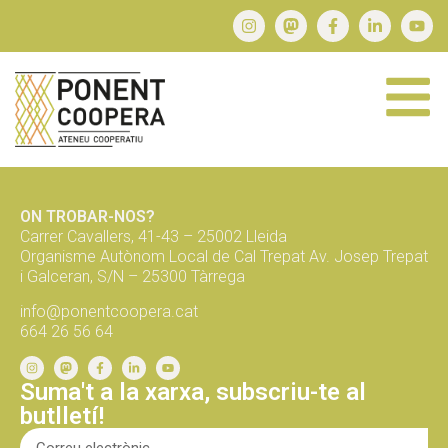
ON TROBAR-NOS?
Carrer Cavallers, 41-43 – 25002 Lleida
Organisme Autònom Local de Cal Trepat Av. Josep Trepat
i Galceran, S/N – 25300 Tàrrega
info@ponentcoopera.cat
664 26 56 64
Suma't a la xarxa, subscriu-te al
butlletí!