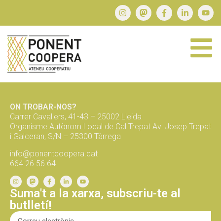
ON TROBAR-NOS?
Carrer Cavallers, 41-43 – 25002 Lleida
Organisme Autònom Local de Cal Trepat Av. Josep Trepat
i Galceran, S/N – 25300 Tàrrega
info@ponentcoopera.cat
664 26 56 64
Suma't a la xarxa, subscriu-te al
butlletí!