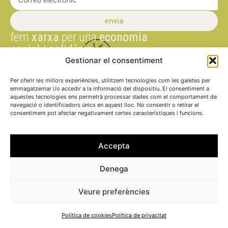
envia
fem
xarxa
per una
economia
social i solidària
Gestionar el consentiment
PROMOU I
Avís legal
FINANÇA
Per oferir les millors experiències, utilitzem tecnologies com les galetes per
emmagatzemar i/o accedir a la informació del dispositiu. El consentiment a
Política de pri
aquestes tecnologies ens permetrà processar dades com el comportament de
navegació o identificadors únics en aquest lloc. No consentir o retirar el
Política de co
consentiment pot afectar negativament certes característiques i funcions.
Accepta
Denega
Veure preferències
Política de cookies
Política de privacitat