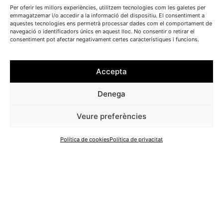
Per oferir les millors experiències, utilitzem tecnologies com les galetes per
Ciutadilla
25341
emmagatzemar i/o accedir a la informació del dispositiu. El consentiment a
Carrer Sant Roc, 10 baixos
aquestes tecnologies ens permetrà processar dades com el comportament de
navegació o identificadors únics en aquest lloc. No consentir o retirar el
hola@valldelcorb.cat
consentiment pot afectar negativament certes característiques i funcions.
https://www.valldelcorb.cat/
L’Associació per al desenvolupament integral de la Vall del
Accepta
Corb és una entitat que des de l’any 2000 treballa en l’àmbit de
la dinamització sociocultural i econòmica d’aquesta zona
Denega
geogràfica i aglutina socis particulars, empreses i institucions
locals. Ha promogut diferents iniciatives i actualment està
Veure preferències
impulsant diferents projectes com la Xarxa de Productores o
el TrosFood.
Política de cookies
Política de privacitat
Xarxes: Facebook, Twitter i Instagram @lavalldelcorb