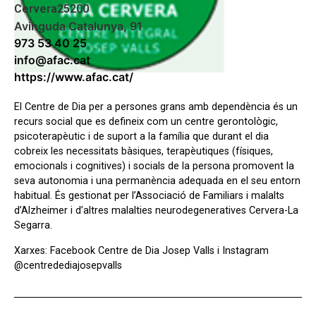
Cervera
25200
Avinguda Catalunya, 91
973 53 40 25
info@afac.cat
https://www.afac.cat/
El Centre de Dia per a persones grans amb dependència és un
recurs social que es defineix com un centre gerontològic,
psicoterapèutic i de suport a la família que durant el dia
cobreix les necessitats bàsiques, terapèutiques (físiques,
emocionals i cognitives) i socials de la persona promovent la
seva autonomia i una permanència adequada en el seu entorn
habitual. És gestionat per l’Associació de Familiars i malalts
d’Alzheimer i d’altres malalties neurodegeneratives Cervera-La
Segarra.
Xarxes: Facebook Centre de Dia Josep Valls i Instagram
@centredediajosepvalls