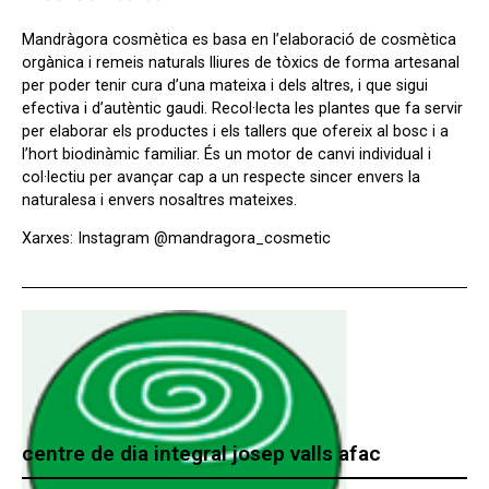
Mandràgora cosmètica es basa en l’elaboració de cosmètica
orgànica i remeis naturals lliures de tòxics de forma artesanal
per poder tenir cura d’una mateixa i dels altres, i que sigui
efectiva i d’autèntic gaudi. Recol·lecta les plantes que fa servir
per elaborar els productes i els tallers que ofereix al bosc i a
l’hort biodinàmic familiar. És un motor de canvi individual i
col·lectiu per avançar cap a un respecte sincer envers la
naturalesa i envers nosaltres mateixes.
Xarxes: Instagram @mandragora_cosmetic
centre de dia integral josep valls afac