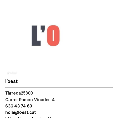
l’oest
Tàrrega
25300
Carrer Ramon Vinader, 4
636 43 74 69
hola@loest.cat