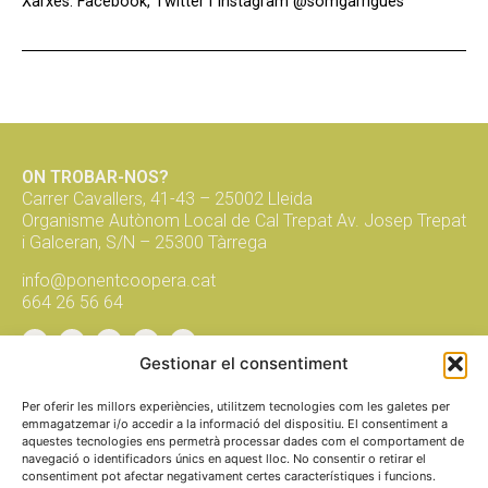
Xarxes: Facebook, Twitter i Instagram @somgarrigues
ON TROBAR-NOS?
Carrer Cavallers, 41-43 – 25002 Lleida
Organisme Autònom Local de Cal Trepat Av. Josep Trepat
i Galceran, S/N – 25300 Tàrrega
info@ponentcoopera.cat
664 26 56 64
Gestionar el consentiment
Suma't a la xarxa, subscriu-te al
butlletí!
Per oferir les millors experiències, utilitzem tecnologies com les galetes per
emmagatzemar i/o accedir a la informació del dispositiu. El consentiment a
aquestes tecnologies ens permetrà processar dades com el comportament de
navegació o identificadors únics en aquest lloc. No consentir o retirar el
envia
consentiment pot afectar negativament certes característiques i funcions.