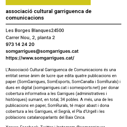
associació cultural garriguenca de
comunicacions
Les Borges Blanques
24500
Carrer Nou, 2, planta 2
973 14 24 20
somgarrigues@somgarrigues.cat
https://www.somgarrigues.cat/
L’Associació Cultural Garriguenca de Comunicacions és una
entitat sense ànim de lucre que edita quatre publicacions en
paper (SomGarrigues, SomEsports, SomCanalla i SomRurals) i
dues en digital (somgarrigues.cat i somesports.net) per donar
cobertura informativa a les Garrigues (administratives i
històriques) sumant, en total, 34 pobles. A més, una de les
publicacions en paper, SomRurals, té major abast i dona
cobertura a les Garrigues, el Segrià, el Pla d’Urgell i les
poblacions catalanoparlants del Baix Cinca.