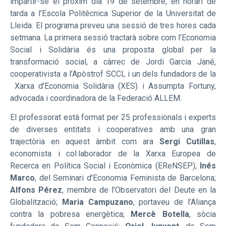
impartir-se el pròxim dia 19 de setembre, en horari de
tarda a l’Escola Politècnica Superior de la Universitat de
Lleida. El programa preveu una sessió de tres hores cada
setmana. La primera sessió tractarà sobre com l’Economia
Social i Solidària és una proposta global per la
transformació social, a càrrec de Jordi Garcia Jané,
cooperativista a l’Apòstrof SCCL i un dels fundadors de la
Xarxa d’Economia Solidària (XES) i Assumpta Fortuny,
advocada i coordinadora de la Federació ALLEM.
El professorat està format per 25 professionals i experts
de diverses entitats i cooperatives amb una gran
trajectòria en aquest àmbit com ara
Sergi Cutillas
,
economista i col·laborador de la Xarxa Europea de
Recerca en Política Social i Econòmica (EReNSEP);
Inés
Marco
, del Seminari d’Economia Feminista de Barcelona;
Alfons Pérez
, membre de l’Observatori del Deute en la
Globalització;
Maria Campuzano
, portaveu de l’Aliança
contra la pobresa energètica;
Mercè Botella
, sòcia