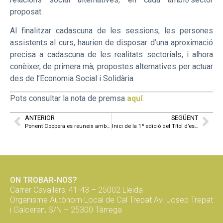
proposat.
Al finalitzar cadascuna de les sessions, les persones
assistents al curs, haurien de disposar d’una aproximació
precisa a cadascuna de les realitats sectorials, i alhora
conèixer, de primera mà, propostes alternatives per actuar
des de l’Economia Social i Solidària.
Pots consultar la nota de premsa
aquí
.
ANTERIOR
SEGÜENT
Ponent Coopera es reuneix amb el nou Conseller de Treball, Afers Socials i Famílies, Chakir El Homrani, en la seva primera visita al territori de Lleida
Inici de la 1ª edició del Títol d’especialització en Economia Social i Solidària de la UdL impulsat per Ponent Coopera
ON TROBAR-NOS?
Carrer Cavallers, 41-43 – 25002 Lleida
Organisme Autònom Local de Cal Trepat Av. Josep Trepat
i Galceran, S/N – 25300 Tàrrega