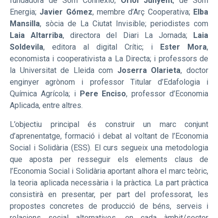
fundadora de Som Connexió;
Oriol Junyent
, de Som
Energia;
Javier Gómez
, membre d’Arç Cooperativa;
Elba
Mansilla
, sòcia de La Ciutat Invisible; periodistes com
Laia Altarriba
, directora del Diari La Jornada;
Laia
Soldevila
, editora al digital Crític; i
Ester Mora
,
economista i cooperativista a La Directa; i professors de
la Universitat de Lleida com
Joserra Olarieta
, doctor
enginyer agrònom i professor Titular d’Edafologia i
Química Agrícola; i
Pere Enciso
, professor d’Economia
Aplicada, entre altres.
L’objectiu principal és construir un marc conjunt
d’aprenentatge, formació i debat al voltant de l’Economia
Social i Solidària (ESS). El curs segueix una metodologia
que aposta per resseguir els elements claus de
l’Economia Social i Solidària aportant alhora el marc teòric,
la teoria aplicada necessària i la pràctica. La part pràctica
consistirà en presentar, per part del professorat, les
propostes concretes de producció de béns, serveis i
relacions social alternatives, en cada àmbit/sector