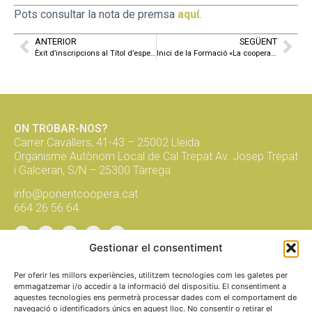
Pots consultar la nota de premsa
aquí
.
ANTERIOR
SEGÜENT
Èxit d’inscripcions al Títol d’especialització en Economia Social i Solidària de la UdL impulsat per Ponent Coopera
Inici de la Formació «La cooperativa com a fórmula jurídica i empresarial»
ON TROBAR-NOS?
Carrer Cavallers, 41-43 – 25002 Lleida
Organisme Autònom Local de Cal Trepat Av. Josep Trepat
i Galceran, S/N – 25300 Tàrrega
info@ponentcoopera.cat
664 26 56 64
Suma't a la xarxa, subscriu-te al
Gestionar el consentiment
butlletí!
Per oferir les millors experiències, utilitzem tecnologies com les galetes per
emmagatzemar i/o accedir a la informació del dispositiu. El consentiment a
aquestes tecnologies ens permetrà processar dades com el comportament de
navegació o identificadors únics en aquest lloc. No consentir o retirar el