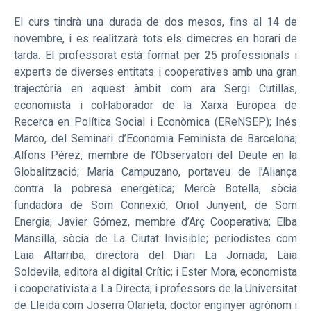
El curs tindrà una durada de dos mesos, fins al 14 de
novembre, i es realitzarà tots els dimecres en horari de
tarda. El professorat està format per 25 professionals i
experts de diverses entitats i cooperatives amb una gran
trajectòria en aquest àmbit com ara Sergi Cutillas,
economista i col·laborador de la Xarxa Europea de
Recerca en Política Social i Econòmica (EReNSEP); Inés
Marco, del Seminari d’Economia Feminista de Barcelona;
Alfons Pérez, membre de l’Observatori del Deute en la
Globalització; Maria Campuzano, portaveu de l’Aliança
contra la pobresa energètica; Mercè Botella, sòcia
fundadora de Som Connexió; Oriol Junyent, de Som
Energia; Javier Gómez, membre d’Arç Cooperativa; Elba
Mansilla, sòcia de La Ciutat Invisible; periodistes com
Laia Altarriba, directora del Diari La Jornada; Laia
Soldevila, editora al digital Crític; i Ester Mora, economista
i cooperativista a La Directa; i professors de la Universitat
de Lleida com Joserra Olarieta, doctor enginyer agrònom i