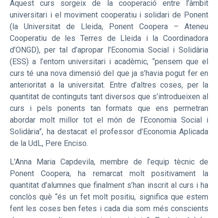
Aquest curs sorgeix de la cooperació entre l’àmbit
universitari i el moviment cooperatiu i solidari de Ponent
(la Universitat de Lleida, Ponent Coopera – Ateneu
Cooperatiu de les Terres de Lleida i la Coordinadora
d’ONGD), per tal d’apropar l’Economia Social i Solidària
(ESS) a l’entorn universitari i acadèmic, “pensem que el
curs té una nova dimensió del que ja s’havia pogut fer en
anterioritat a la universitat. Entre d’altres coses, per la
quantitat de continguts tant diversos que s’introdueixen al
curs i pels ponents tan formats que ens permetran
abordar molt millor tot el món de l’Economia Social i
Solidària”, ha destacat el professor d’Economia Aplicada
de la UdL, Pere Enciso.
L’Anna Maria Capdevila, membre de l’equip tècnic de
Ponent Coopera, ha remarcat molt positivament la
quantitat d’alumnes que finalment s’han inscrit al curs i ha
conclòs què “és un fet molt positiu, significa que estem
fent les coses ben fetes i cada dia som més conscients