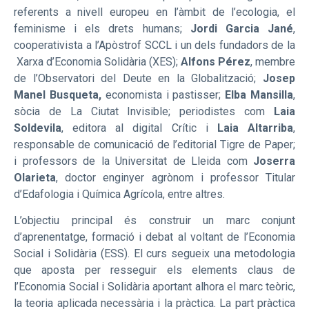
referents a nivell europeu en l’àmbit de l’ecologia, el
feminisme i els drets humans;
Jordi Garcia Jané
,
cooperativista a l’Apòstrof SCCL i un dels fundadors de la
Xarxa d’Economia Solidària (XES);
Alfons Pérez
, membre
de l’Observatori del Deute en la Globalització;
Josep
Manel Busqueta,
economista i pastisser;
Elba Mansilla
,
sòcia de La Ciutat Invisible; periodistes com
Laia
Soldevila
, editora al digital Crític i
Laia Altarriba
,
responsable de comunicació de l’editorial Tigre de Paper;
i professors de la Universitat de Lleida com
Joserra
Olarieta
, doctor enginyer agrònom i professor Titular
d’Edafologia i Química Agrícola, entre altres.
L’objectiu principal és construir un marc conjunt
d’aprenentatge, formació i debat al voltant de l’Economia
Social i Solidària (ESS). El curs segueix una metodologia
que aposta per resseguir els elements claus de
l’Economia Social i Solidària aportant alhora el marc teòric,
la teoria aplicada necessària i la pràctica. La part pràctica