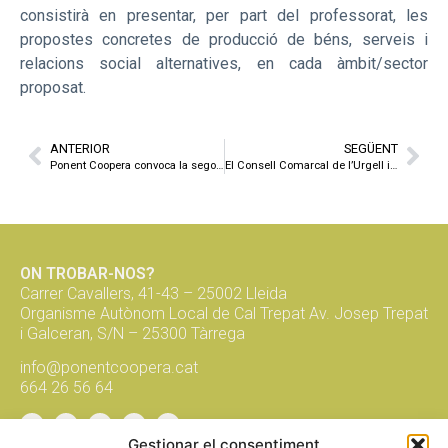
consistirà en presentar, per part del professorat, les
propostes concretes de producció de béns, serveis i
relacions social alternatives, en cada àmbit/sector
proposat.
ANTERIOR
SEGÜENT
Ponent Coopera convoca la segona edició del Premi L’OESST per a la millor iniciativa cooperativista de Ponent
El Consell Comarcal de l’Urgell i Ponent Coopera organitzen les jornades FemCoop Urgell per a l’emprenedoria col·lectiva i l’enxarxament dels joves de la comarca
ON TROBAR-NOS?
Carrer Cavallers, 41-43 – 25002 Lleida
Organisme Autònom Local de Cal Trepat Av. Josep Trepat
i Galceran, S/N – 25300 Tàrrega
info@ponentcoopera.cat
664 26 56 64
Gestionar el consentiment