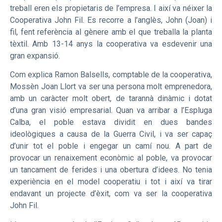
treball eren els propietaris de l’empresa. I així va néixer la
Cooperativa John Fil. Es recorre a l’anglès, John (Joan) i
fil, fent referència al gènere amb el que treballa la planta
tèxtil. Amb 13-14 anys la cooperativa va esdevenir una
gran expansió.
Com explica Ramon Balsells, comptable de la cooperativa,
Mossèn Joan Llort va ser una persona molt emprenedora,
amb un caràcter molt obert, de tarannà dinàmic i dotat
d’una gran visió empresarial. Quan va arribar a l’Espluga
Calba, el poble estava dividit en dues bandes
ideològiques a causa de la Guerra Civil, i va ser capaç
d’unir tot el poble i engegar un camí nou. A part de
provocar un renaixement econòmic al poble, va provocar
un tancament de ferides i una obertura d’idees. No tenia
experiència en el model cooperatiu i tot i així va tirar
endavant un projecte d’èxit, com va ser la cooperativa
John Fil.