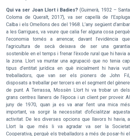
Qui va ser Joan Llort i Badies?
(Guimerà, 1932 – Santa
Coloma de Queralt, 2017), va ser capellà de l’Espluga
Calba i els Omellons des del 1968. L’any següent d’arribar
a les Garrigues, va veure que calia fer alguna cosa perquè
l’economia tornés a arrencar, davant l’evidència que
l’agricultura de secà deixava de ser una garantia
sostenible en el temps i frenar l’èxode rural que hi havia a
la zona. Llort va muntar una agrupació que no tenia cap
tipus d’entitat jurídica en què inicialment hi havia vuit
treballadors, que van ser els pioners de John Fil,
disposats a treballar per tercers en el segment del gènere
de punt. A Terrassa, Mossèn Llort hi va trobar un dels
grans centres llaners de l’època i un client per proveir. Al
juny de 1970, quan ja es va anar fent una mica més
important, va sorgir la necessitat d’oficialitzar aquesta
activitat. De les diverses opcions que llavors hi havia, a
Llort la que més li va agradar va ser la Societat
Cooperativa, perquè els treballadors a més de posar-hi el