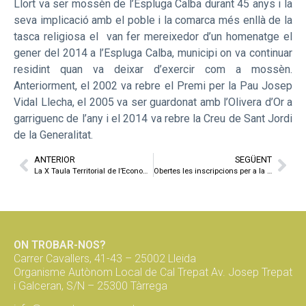
Llort va ser mossèn de l’Espluga Calba durant 45 anys i la
seva implicació amb el poble i la comarca més enllà de la
tasca religiosa el van fer mereixedor d’un homenatge el
gener del 2014 a l’Espluga Calba, municipi on va continuar
residint quan va deixar d’exercir com a mossèn.
Anteriorment, el 2002 va rebre el Premi per la Pau Josep
Vidal Llecha, el 2005 va ser guardonat amb l’Olivera d’Or a
garriguenc de l’any i el 2014 va rebre la Creu de Sant Jordi
de la Generalitat.
ANTERIOR
SEGÜENT
La X Taula Territorial de l’Economia Social i Solidària va servir per seguir treballant l’Agenda Rural Catalana
Obertes les inscripcions per a la quarta edició del Títol d’especialització en Economia Social i Solidària de la UdL impulsat per Ponent Coopera
ON TROBAR-NOS?
Carrer Cavallers, 41-43 – 25002 Lleida
Organisme Autònom Local de Cal Trepat Av. Josep Trepat
i Galceran, S/N – 25300 Tàrrega